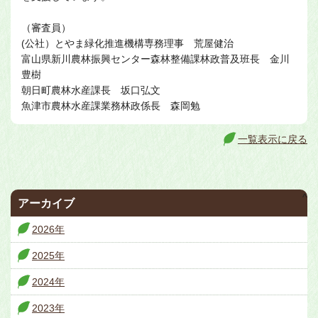
（審査員）
(公社）とやま緑化推進機構専務理事 荒屋健治
富山県新川農林振興センター森林整備課林政普及班長 金川
豊樹
朝日町農林水産課長 坂口弘文
魚津市農林水産課業務林政係長 森岡勉
一覧表示に戻る
^
アーカイブ
2026年
2025年
2024年
2023年