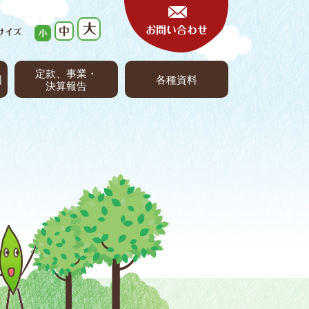
定款、事業・
団
各種資料
決算報告