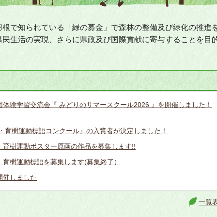
根で知られている「緑の募金」で森林の整備及び緑化の推進
県民生活の実現、さらに県政及び国際貢献に寄与することを目
体験学習交流会『 みどりのサマースクール2026 』を開催しました！
動・育樹運動標語コンクール』の入賞者が決定しました！
育樹運動ポスター原画の作品を募集します!!
・育樹運動標語を募集します(募集終了）
開催しました
一覧